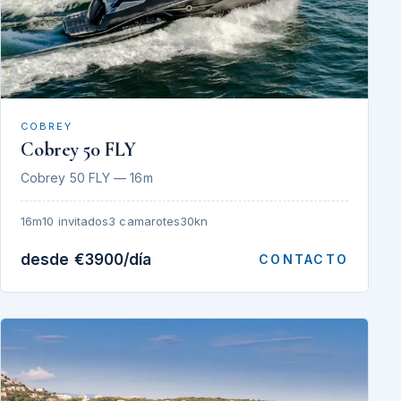
COBREY
Cobrey 50 FLY
Cobrey 50 FLY — 16m
16m
10 invitados
3 camarotes
30kn
desde €3900/día
CONTACTO