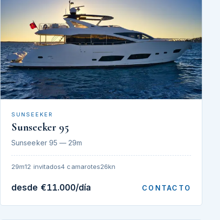
SUNSEEKER
Sunseeker 95
Sunseeker 95 — 29m
29m
12 invitados
4 camarotes
26kn
desde €11.000/día
CONTACTO