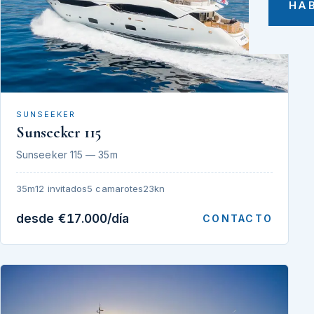
HA
SUNSEEKER
Sunseeker 115
Sunseeker 115 — 35m
35m
12 invitados
5 camarotes
23kn
desde €17.000/día
CONTACTO