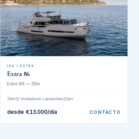
ISA / EXTRA
Extra 86
Extra 86 — 26m
26m
12 invitados
4 camarotes
22kn
desde €13.000/día
CONTACTO