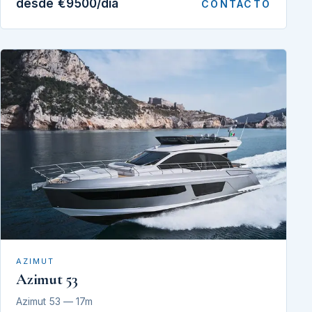
desde €9500/día
CONTACTO
AZIMUT
Azimut 53
Azimut 53 — 17m