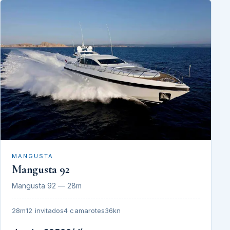
MANGUSTA
Mangusta 92
Mangusta 92 — 28m
28m
12 invitados
4 camarotes
36kn