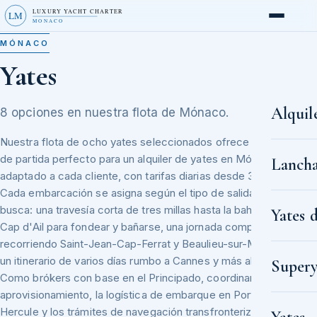
LUXURY YACHT CHARTER
LM
MONACO
MÓNACO
Yates
Alquil
8 opciones en nuestra flota de Mónaco.
Nuestra flota de ocho yates seleccionados ofrece el punto
de partida perfecto para un alquiler de yates en Mónaco
Lancha
adaptado a cada cliente, con tarifas diarias desde 3 900 €.
Cada embarcación se asigna según el tipo de salida que
busca: una travesía corta de tres millas hasta la bahía de
Yates 
Cap d'Ail para fondear y bañarse, una jornada completa
recorriendo Saint-Jean-Cap-Ferrat y Beaulieu-sur-Mer, o
un itinerario de varios días rumbo a Cannes y más allá.
Supery
Como brókers con base en el Principado, coordinamos el
aprovisionamiento, la logística de embarque en Port
Hercule y los trámites de navegación transfronteriza con