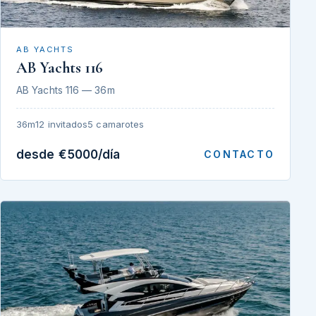
AB YACHTS
AB Yachts 116
AB Yachts 116 — 36m
36m
12 invitados
5 camarotes
desde €5000/día
CONTACTO